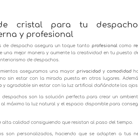
de cristal para tu despach
rna y profesional
tas de despacho asegura un toque tanto
profesional
como
r
 una mejor manera y aumente la creatividad en tu puesto de 
l interiorismo de despachos.
erramientos aseguramos una mayor
privacidad
y
comodidad
ha
no sin estar con la mirada puesta en otros lugares. Ademá
o
y agradable sin estar con la luz artificial dañándote los ojos 
 despachos son la solución perfecta para crear un ambien
 al máximo la luz natural y el espacio disponible para conse
alta calidad consiguiendo que resistan al paso del tiempo.
os son personalizados, haciendo que se adapten a tus n